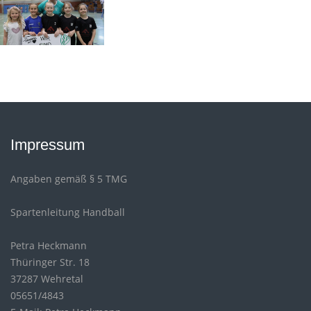
Impressum
Angaben gemäß § 5 TMG
Spartenleitung Handball
Petra Heckmann
Thüringer Str. 18
37287 Wehretal
05651/4843